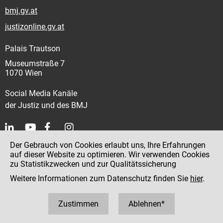
bmj.gv.at
justizonline.gv.at
Palais Trautson
Museumstraße 7
1070 Wien
Social Media Kanäle
der Justiz und des BMJ
Der Gebrauch von Cookies erlaubt uns, Ihre Erfahrungen
Kontakt
auf dieser Website zu optimieren. Wir verwenden Cookies
zu Statistikzwecken und zur Qualitätssicherung
Impressum
Weitere Informationen zum Datenschutz finden Sie
hier
.
Datenschutz
Barrierefreiheit
Zustimmen
Ablehnen*
Hinweisgeber:innenplattform (für Mitarbeiter:innen)