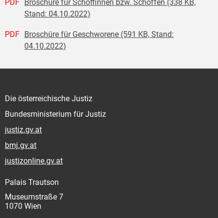
PDF
Broschüre für Schöffinnen bzw. Schöffen (338 KB,
Stand: 04.10.2022)
PDF
Broschüre für Geschworene (591 KB, Stand:
04.10.2022)
Die österreichische Justiz
Bundesministerium für Justiz
justiz.gv.at
bmj.gv.at
justizonline.gv.at
Palais Trautson
Museumstraße 7
1070 Wien