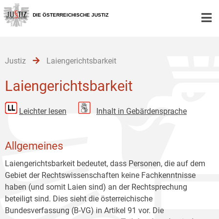
Zur
Zum
Zum
Hauptnavigation
Inhalt
Untermenü
DIE ÖSTERREICHISCHE JUSTIZ
[1]
[2]
[3]
Justiz
Laiengerichtsbarkeit
Laiengerichtsbarkeit
Leichter lesen
Inhalt in Gebärdensprache
Allgemeines
Laiengerichtsbarkeit bedeutet, dass Personen, die auf dem
Gebiet der Rechtswissenschaften keine Fachkenntnisse
haben (und somit Laien sind) an der Rechtsprechung
beteiligt sind. Dies sieht die österreichische
Bundesverfassung (B-VG) in Artikel 91 vor. Die