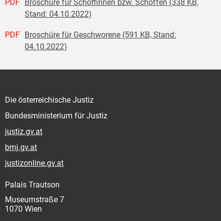
PDF
Broschüre für Schöffinnen bzw. Schöffen (338 KB,
Stand: 04.10.2022)
PDF
Broschüre für Geschworene (591 KB, Stand:
04.10.2022)
Die österreichische Justiz
Bundesministerium für Justiz
justiz.gv.at
bmj.gv.at
justizonline.gv.at
Palais Trautson
Museumstraße 7
1070 Wien