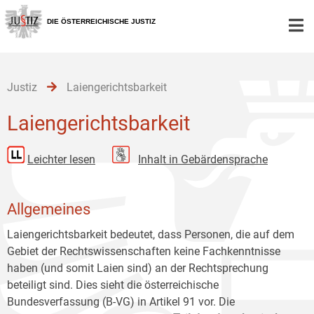
Zur
Zum
Zum
Hauptnavigation
Inhalt
Untermenü
DIE ÖSTERREICHISCHE JUSTIZ
[1]
[2]
[3]
Justiz
Laiengerichtsbarkeit
Laiengerichtsbarkeit
Leichter lesen
Inhalt in Gebärdensprache
Allgemeines
Laiengerichtsbarkeit bedeutet, dass Personen, die auf dem
Gebiet der Rechtswissenschaften keine Fachkenntnisse
haben (und somit Laien sind) an der Rechtsprechung
beteiligt sind. Dies sieht die österreichische
Bundesverfassung (B-VG) in Artikel 91 vor. Die