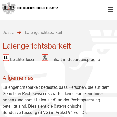
Zur
Zum
Zum
Hauptnavigation
Inhalt
Untermenü
DIE ÖSTERREICHISCHE JUSTIZ
[1]
[2]
[3]
Justiz
Laiengerichtsbarkeit
Laiengerichtsbarkeit
Leichter lesen
Inhalt in Gebärdensprache
Allgemeines
Laiengerichtsbarkeit bedeutet, dass Personen, die auf dem
Gebiet der Rechtswissenschaften keine Fachkenntnisse
haben (und somit Laien sind) an der Rechtsprechung
beteiligt sind. Dies sieht die österreichische
Bundesverfassung (B-VG) in Artikel 91 vor. Die