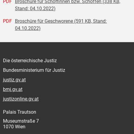
PDF
Broschüre für Schöffinnen bzw. Schöffen (338 KB,
Stand: 04.10.2022)
PDF
Broschüre für Geschworene (591 KB, Stand:
04.10.2022)
Die österreichische Justiz
Bundesministerium für Justiz
justiz.gv.at
bmj.gv.at
justizonline.gv.at
Palais Trautson
Museumstraße 7
1070 Wien