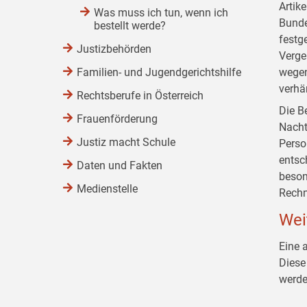
Artike
Was muss ich tun, wenn ich
Bunde
bestellt werde?
festg
Justizbehörden
Verge
Familien- und Jugendgerichtshilfe
wegen
verhä
Rechtsberufe in Österreich
Die B
Frauenförderung
Nacht
Justiz macht Schule
Perso
entsc
Daten und Fakten
beson
Medienstelle
Rechn
Wei
Eine 
Diese
werde