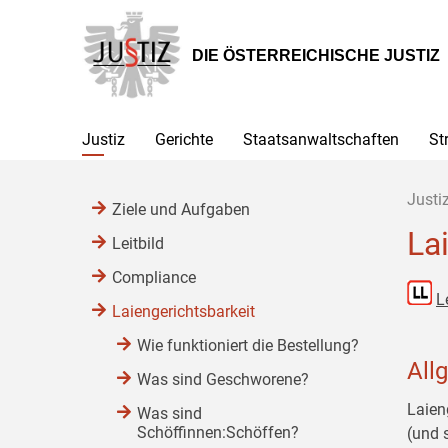
Zur
Zum
Zum
Hauptnavigation
Inhalt
Untermenü
[1]
[2]
[3]
DIE ÖSTERREICHISCHE JUSTIZ
Justiz
Gerichte
Staatsanwaltschaften
St
Justi
Ziele und Aufgaben
La
Leitbild
Compliance
L
Laiengerichtsbarkeit
Wie funktioniert die Bestellung?
All
Was sind Geschworene?
Laien
Was sind
Schöffinnen:Schöffen?
(und 