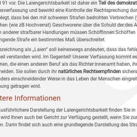
l 91 vor. Die Laiengerichtsbarkeit ist daher ein
Teil des demokrat
sverfassung und bewirkt eine Kontrolle der Rechtsprechung du
elegt, dass bei den mit schweren Strafen bedrohten Verbrechen 
hen (wie zB Hochverrat) Geschworene über die Schuld der:des A
 anderer strafbarer Handlungen müssen Schöffinnen:Schöffen 
ngende Strafe ein bestimmtes Maß überschreitet.
ezeichnung als „Laien“ soll keineswegs andeuten, dass das fehle
eil verstanden wird. Im Gegenteil! Unserer Verfassung kommt es
nen, die einen anderen Beruf als das Richter:innenamt haben, i
heiden. Sie sollen durch ihr
natürliches Rechtsempfinden
sichers
ders einschneidender Weise in das Leben der Menschen eingrei
ung getragen wird.
tere Informationen
ausführlichere Darstellung der Laiengerichtsbarkeit finden Sie
 wird Ihnen auch bei Gericht zur Verfügung gestellt, wenn Sie z
n. Darin findet sich auch eine grundlegende Darstellung des Str