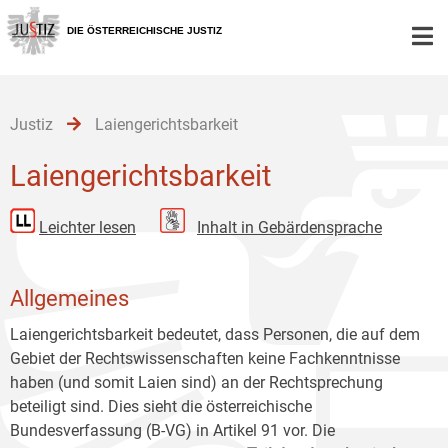
Zur
Zum
Zum
Hauptnavigation
Inhalt
Untermenü
DIE ÖSTERREICHISCHE JUSTIZ
[1]
[2]
[3]
Justiz
Laiengerichtsbarkeit
Laiengerichtsbarkeit
Leichter lesen
Inhalt in Gebärdensprache
Allgemeines
Laiengerichtsbarkeit bedeutet, dass Personen, die auf dem
Gebiet der Rechtswissenschaften keine Fachkenntnisse
haben (und somit Laien sind) an der Rechtsprechung
beteiligt sind. Dies sieht die österreichische
Bundesverfassung (B-VG) in Artikel 91 vor. Die