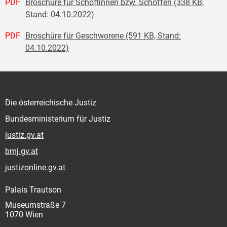
PDF
Broschüre für Schöffinnen bzw. Schöffen (338 KB,
Stand: 04.10.2022)
PDF
Broschüre für Geschworene (591 KB, Stand:
04.10.2022)
Die österreichische Justiz
Bundesministerium für Justiz
justiz.gv.at
bmj.gv.at
justizonline.gv.at
Palais Trautson
Museumstraße 7
1070 Wien