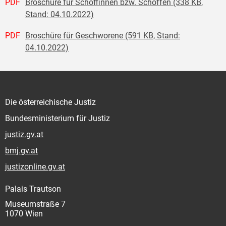
PDF
Broschüre für Schöffinnen bzw. Schöffen (338 KB,
Stand: 04.10.2022)
PDF
Broschüre für Geschworene (591 KB, Stand:
04.10.2022)
Die österreichische Justiz
Bundesministerium für Justiz
justiz.gv.at
bmj.gv.at
justizonline.gv.at
Palais Trautson
Museumstraße 7
1070 Wien