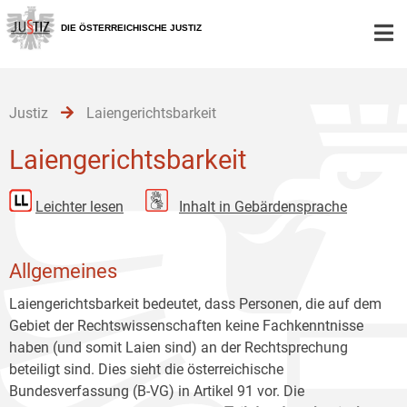
Zur
Zum
Zum
Hauptnavigation
Inhalt
Untermenü
DIE ÖSTERREICHISCHE JUSTIZ
[1]
[2]
[3]
Justiz
Laiengerichtsbarkeit
Laiengerichtsbarkeit
Leichter lesen
Inhalt in Gebärdensprache
Allgemeines
Laiengerichtsbarkeit bedeutet, dass Personen, die auf dem
Gebiet der Rechtswissenschaften keine Fachkenntnisse
haben (und somit Laien sind) an der Rechtsprechung
beteiligt sind. Dies sieht die österreichische
Bundesverfassung (B-VG) in Artikel 91 vor. Die