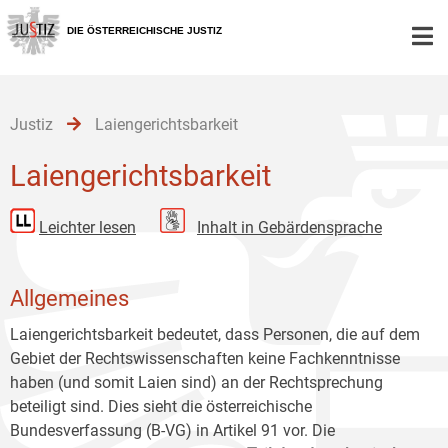
Zur
Zum
Zum
Hauptnavigation
Inhalt
Untermenü
DIE ÖSTERREICHISCHE JUSTIZ
[1]
[2]
[3]
Justiz
Laiengerichtsbarkeit
Laiengerichtsbarkeit
Leichter lesen
Inhalt in Gebärdensprache
Allgemeines
Laiengerichtsbarkeit bedeutet, dass Personen, die auf dem
Gebiet der Rechtswissenschaften keine Fachkenntnisse
haben (und somit Laien sind) an der Rechtsprechung
beteiligt sind. Dies sieht die österreichische
Bundesverfassung (B-VG) in Artikel 91 vor. Die