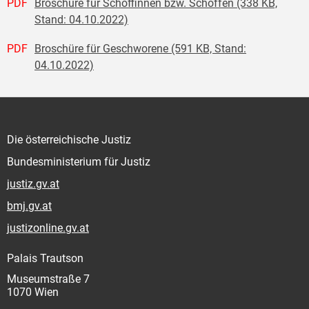
PDF
Broschüre für Schöffinnen bzw. Schöffen (338 KB,
Stand: 04.10.2022)
PDF
Broschüre für Geschworene (591 KB, Stand:
04.10.2022)
Die österreichische Justiz
Bundesministerium für Justiz
justiz.gv.at
bmj.gv.at
justizonline.gv.at
Palais Trautson
Museumstraße 7
1070 Wien