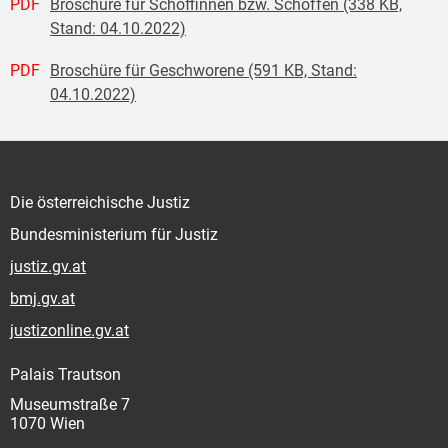
PDF
Broschüre für Schöffinnen bzw. Schöffen (338 KB,
Stand: 04.10.2022)
PDF
Broschüre für Geschworene (591 KB, Stand:
04.10.2022)
Die österreichische Justiz
Bundesministerium für Justiz
justiz.gv.at
bmj.gv.at
justizonline.gv.at
Palais Trautson
Museumstraße 7
1070 Wien