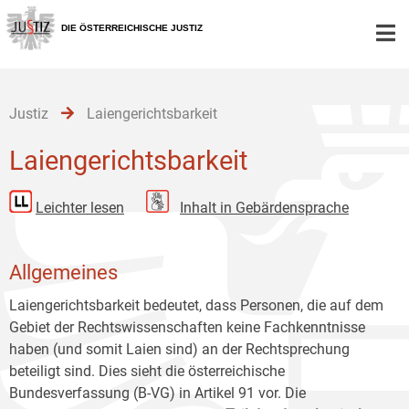
Zur
Zum
Zum
Hauptnavigation
Inhalt
Untermenü
DIE ÖSTERREICHISCHE JUSTIZ
[1]
[2]
[3]
Justiz
Laiengerichtsbarkeit
Laiengerichtsbarkeit
Leichter lesen
Inhalt in Gebärdensprache
Allgemeines
Laiengerichtsbarkeit bedeutet, dass Personen, die auf dem
Gebiet der Rechtswissenschaften keine Fachkenntnisse
haben (und somit Laien sind) an der Rechtsprechung
beteiligt sind. Dies sieht die österreichische
Bundesverfassung (B-VG) in Artikel 91 vor. Die