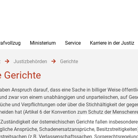
rafvollzug
Ministerium
Service
Karriere in der Justiz
z
Justizbehörden
Gerichte
e Gerichte
haben Anspruch darauf, dass eine Sache in billiger Weise öffent
 und zwar von einem unabhängigen und unparteiischen, auf Geset
üche und Verpflichtungen oder über die Stichhältigkeit der gege
heiden hat (Artikel 6 der Konvention zum Schutz der Menschenr
e Zuständigkeit der österreichischen Gerichte fallen insbesondere 
agliche Ansprüche, Schadenersatzansprüche, Besitzstreitigkeiten)
streitsachen (z.B. Verlassenschaftssachen, Sorgerechtsregelung