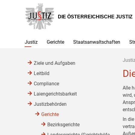
Zur
Zum
Zum
Hauptnavigation
Inhalt
Untermenü
[1]
[2]
[3]
DIE ÖSTERREICHISCHE JUSTIZ
Justiz
Gerichte
Staatsanwaltschaften
St
Justi
Ziele und Aufgaben
Di
Leitbild
Compliance
Alle 
Laiengerichtsbarkeit
wird,
Anspr
Justizbehörden
entsc
Gerichte
In di
Bezirksgerichte
vertr
Außer
Landesgerichte (Gerichtshöfe