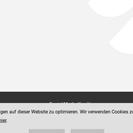
on
Social Media Kanäle
der Justiz und des BMJ
ngen auf dieser Website zu optimieren. Wir verwenden Cookies z
e 7
hier
.