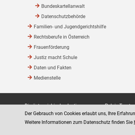
Bundeskartellanwalt
Datenschutzbehörde
Familien- und Jugendgerichtshilfe
Rechtsberufe in Österreich
Frauenförderung
Justiz macht Schule
Daten und Fakten
Medienstelle
Die österreichische Justiz
Palais Trauts
Der Gebrauch von Cookies erlaubt uns, Ihre Erfahru
Museumstraß
Bundesministerium für Justiz
1070 Wien
Weitere Informationen zum Datenschutz finden Sie
justiz.gv.at
bmj.gv.at