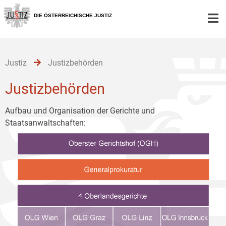
Zur
Zum
Zum
Hauptnavigation
Inhalt
Untermenü
DIE ÖSTERREICHISCHE JUSTIZ
[1]
[2]
[3]
Justiz
Justizbehörden
Justizbehörden
Aufbau und Organisation der Gerichte und
Staatsanwaltschaften: