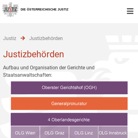
Zur
Zum
Zum
Hauptnavigation
Inhalt
Untermenü
DIE ÖSTERREICHISCHE JUSTIZ
[1]
[2]
[3]
Justiz
Justizbehörden
Justizbehörden
Aufbau und Organisation der Gerichte und
Staatsanwaltschaften: