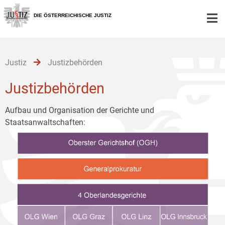
Zur
Zum
Zum
Hauptnavigation
Inhalt
Untermenü
DIE ÖSTERREICHISCHE JUSTIZ
[1]
[2]
[3]
Justiz
Justizbehörden
Justizbehörden
Aufbau und Organisation der Gerichte und
Staatsanwaltschaften: