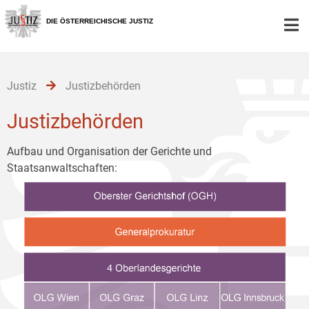
Zur
Zum
Zum
Hauptnavigation
Inhalt
Untermenü
DIE ÖSTERREICHISCHE JUSTIZ
[1]
[2]
[3]
Justiz
Justizbehörden
Justizbehörden
Aufbau und Organisation der Gerichte und
Staatsanwaltschaften: