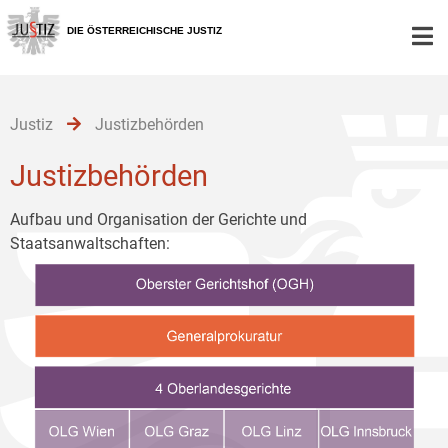
Zur
Zum
Zum
Hauptnavigation
Inhalt
Untermenü
DIE ÖSTERREICHISCHE JUSTIZ
[1]
[2]
[3]
Justiz
Justizbehörden
Justizbehörden
Aufbau und Organisation der Gerichte und
Staatsanwaltschaften: