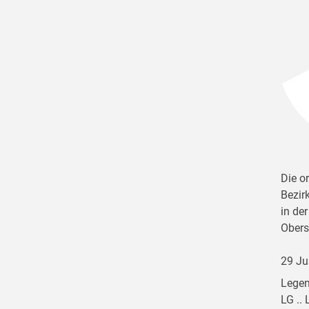
Die o
Bezir
in de
Obers
29 Ju
Legen
LG ..