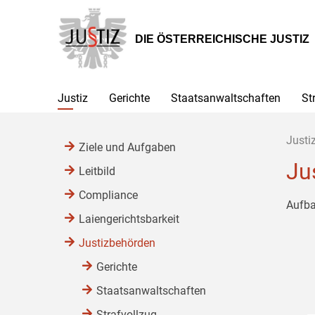
Zur
Zum
Zum
Hauptnavigation
Inhalt
Untermenü
[1]
[2]
[3]
DIE ÖSTERREICHISCHE JUSTIZ
Justiz
Gerichte
Staatsanwaltschaften
St
Justi
Ziele und Aufgaben
Ju
Leitbild
Compliance
Aufba
Laiengerichtsbarkeit
Justizbehörden
Gerichte
Staatsanwaltschaften
Strafvollzug