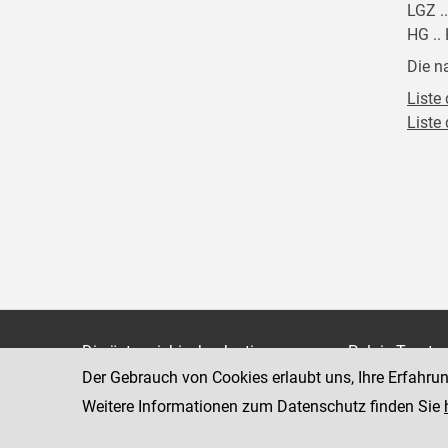
LGZ .
HG ..
Die n
Liste 
Liste
Die österreichische Justiz
Palais Trauts
Der Gebrauch von Cookies erlaubt uns, Ihre Erfahru
Museumstraß
Bundesministerium für Justiz
1070 Wien
Weitere Informationen zum Datenschutz finden Sie
justiz.gv.at
bmj.gv.at