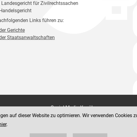
. Landesgericht für Zivilrechtssachen
 Handelsgericht
achfolgenden Links führen zu:
der Gerichte
 der Staatsanwaltschaften
on
Social Media Kanäle
der Justiz und des BMJ
ngen auf dieser Website zu optimieren. Wir verwenden Cookies z
e 7
hier
.