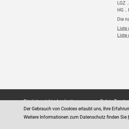
LGZ .
HG ..
Die n
Liste 
Liste
Die österreichische Justiz
Palais Trauts
Der Gebrauch von Cookies erlaubt uns, Ihre Erfahru
Museumstraß
Bundesministerium für Justiz
1070 Wien
Weitere Informationen zum Datenschutz finden Sie
justiz.gv.at
bmj.gv.at