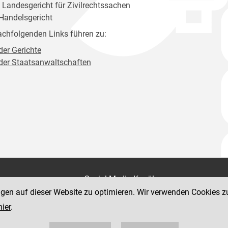
. Landesgericht für Zivilrechtssachen
 Handelsgericht
achfolgenden Links führen zu:
der Gerichte
 der Staatsanwaltschaften
on
Social Media Kanäle
der Justiz und des BMJ
ngen auf dieser Website zu optimieren. Wir verwenden Cookies z
e 7
hier
.