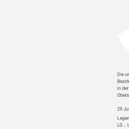
Die o
Bezir
in de
Obers
29 Ju
Legen
LG ..