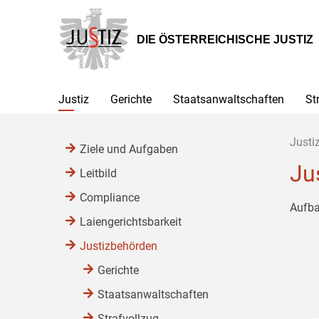
Zur
Zum
Zum
Hauptnavigation
Inhalt
Untermenü
[1]
[2]
[3]
DIE ÖSTERREICHISCHE JUSTIZ
Justiz
Gerichte
Staatsanwaltschaften
St
Justi
Ziele und Aufgaben
Ju
Leitbild
Compliance
Aufba
Laiengerichtsbarkeit
Justizbehörden
Gerichte
Staatsanwaltschaften
Strafvollzug