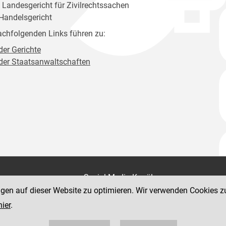
. Landesgericht für Zivilrechtssachen
 Handelsgericht
achfolgenden Links führen zu:
der Gerichte
 der Staatsanwaltschaften
on
Social Media Kanäle
der Justiz und des BMJ
ngen auf dieser Website zu optimieren. Wir verwenden Cookies z
e 7
hier
.