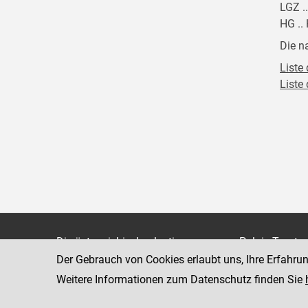
LGZ .
HG ..
Die n
Liste 
Liste
Die österreichische Justiz
Palais Trauts
Der Gebrauch von Cookies erlaubt uns, Ihre Erfahru
Museumstraß
Bundesministerium für Justiz
1070 Wien
Weitere Informationen zum Datenschutz finden Sie
justiz.gv.at
bmj.gv.at