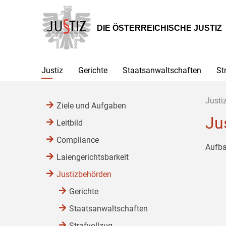
Zur
Zum
Zum
Hauptnavigation
Inhalt
Untermenü
[1]
[2]
[3]
DIE ÖSTERREICHISCHE JUSTIZ
Justiz
Gerichte
Staatsanwaltschaften
St
Justi
Ziele und Aufgaben
Ju
Leitbild
Compliance
Aufba
Laiengerichtsbarkeit
Justizbehörden
Gerichte
Staatsanwaltschaften
Strafvollzug