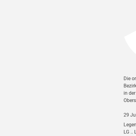
Die o
Bezir
in de
Obers
29 Ju
Legen
LG ..