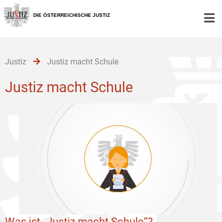
Zur
Zum
Zum
Hauptnavigation
Inhalt
Untermenü
DIE ÖSTERREICHISCHE JUSTIZ
[1]
[2]
[3]
Justiz
Justiz macht Schule
Justiz macht Schule
Was ist „Justiz macht Schule“?