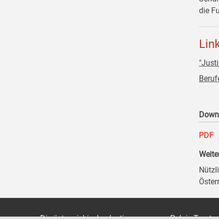
die F
Lin
"Just
Beruf
Down
PDF
Weite
Nützl
Öster
Die österreichische Justiz
Palais Trauts