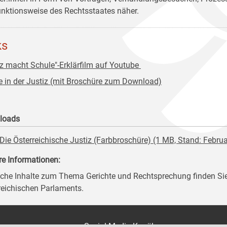
unktionsweise des Rechtsstaates näher.
ks
iz macht Schule"-Erklärfilm auf Youtube
e in der Justiz (mit Broschüre zum Download)
loads
Die Österreichische Justiz (Farbbroschüre) (1 MB, Stand: Febru
re Informationen:
iche Inhalte zum Thema Gerichte und Rechtsprechung finden Si
reichischen Parlaments.
on
Social Media Kanäle