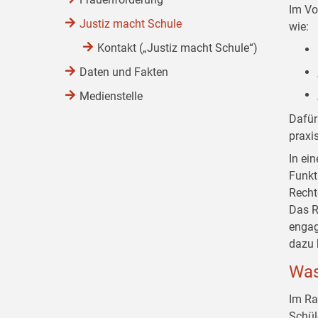
Im Vo
Justiz macht Schule
wie:
Kontakt („Justiz macht Schule“)
Daten und Fakten
Medienstelle
Dafür
praxi
In ei
Funkt
Recht
Das R
engag
dazu 
Was
Im Ra
Schül