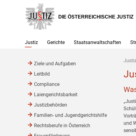
Zur
Zum
Zum
Hauptnavigation
Inhalt
Untermenü
[1]
[2]
[3]
DIE ÖSTERREICHISCHE JUSTIZ
Justiz
Gerichte
Staatsanwaltschaften
St
Justi
Ziele und Aufgaben
Ju
Leitbild
Compliance
Was
Laiengerichtsbarkeit
„Justi
Justizbehörden
Schül
Familien- und Jugendgerichtshilfe
Vortr
und W
Rechtsberufe in Österreich
sensib
Frauenförderung