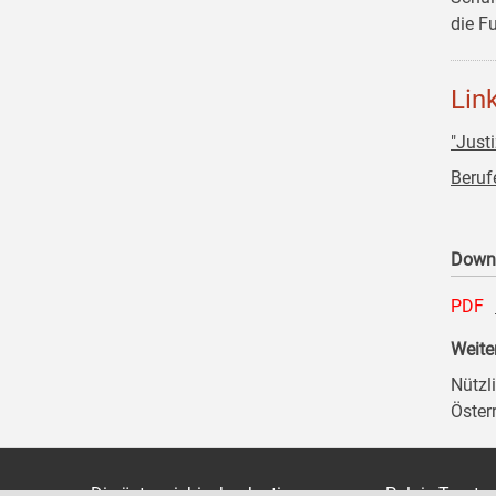
die F
Lin
"Just
Beruf
Down
PDF
Weite
Nützl
Öster
Die österreichische Justiz
Palais Trauts