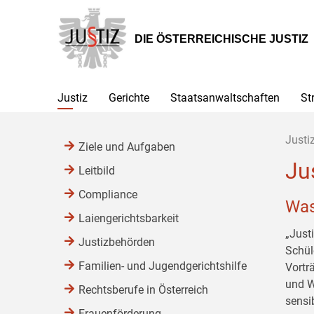
Zur
Zum
Zum
Hauptnavigation
Inhalt
Untermenü
[1]
[2]
[3]
DIE ÖSTERREICHISCHE JUSTIZ
Justiz
Gerichte
Staatsanwaltschaften
St
Justi
Ziele und Aufgaben
Ju
Leitbild
Compliance
Was
Laiengerichtsbarkeit
„Justi
Justizbehörden
Schül
Familien- und Jugendgerichtshilfe
Vortr
und W
Rechtsberufe in Österreich
sensib
Frauenförderung