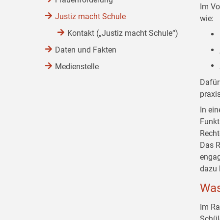
Im Vo
Justiz macht Schule
wie:
Kontakt („Justiz macht Schule“)
Daten und Fakten
Medienstelle
Dafür
praxi
In ei
Funkt
Recht
Das R
engag
dazu 
Was
Im Ra
Schül