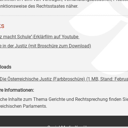
unktionsweise des Rechtsstaates näher.
ks
iz macht Schule"-Erklärfilm auf Youtube
e in der Justiz (mit Broschüre zum Download)
loads
Die Österreichische Justiz (Farbbroschüre) (1 MB, Stand: Febru
re Informationen:
iche Inhalte zum Thema Gerichte und Rechtsprechung finden Si
reichischen Parlaments.
on
Social Media Kanäle