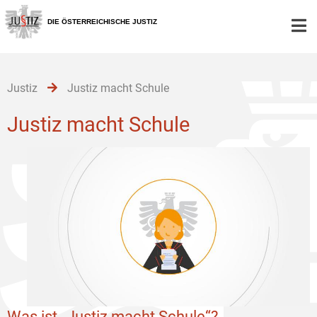
Zur
Zum
Zum
Hauptnavigation
Inhalt
Untermenü
DIE ÖSTERREICHISCHE JUSTIZ
[1]
[2]
[3]
Justiz
Justiz macht Schule
Justiz macht Schule
Was ist „Justiz macht Schule“?