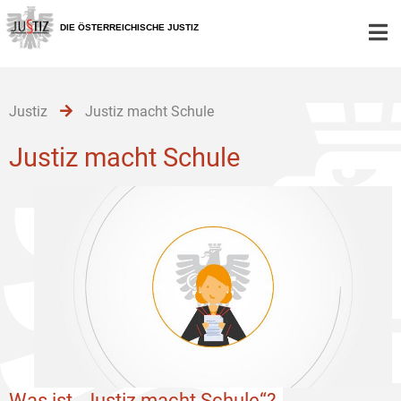
Zur
Zum
Zum
Hauptnavigation
Inhalt
Untermenü
DIE ÖSTERREICHISCHE JUSTIZ
[1]
[2]
[3]
Justiz
Justiz macht Schule
Justiz macht Schule
Was ist „Justiz macht Schule“?