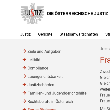
Zur
Zum
Zum
Hauptnavigation
Inhalt
Untermenü
[1]
[2]
[3]
DIE ÖSTERREICHISCHE JUSTIZ
Justiz
Gerichte
Staatsanwaltschaften
St
Justi
Ziele und Aufgaben
Fr
Leitbild
Compliance
Zweck
Laiengerichtsbarkeit
Gleic
Gleic
Justizbehörden
weite
Familien- und Jugendgerichtshilfe
Fraue
Fraue
Rechtsberufe in Österreich
Mit S
Frauenförderung