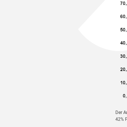
Der A
42% P