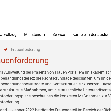
rafvollzug
Ministerium
Service
Karriere in der Justiz
z
Frauenförderung
auenförderung
s Ausweitung der Präsenz von Frauen vor allem im akademisch
hbehandlungsgesetz die Rechtsgrundlage geschaffen, um im g
hbehandlungsbeauftragte und Kontaktfrauen einzusetzen. Dieses 
re strukturelle Maßnahmen, um die tatsächliche Unterrepräsentat
nförderungspläne beschreiben die konkreten Maßnahmen zur V
nförderung.
tand 1. Jänner 2022 beträgt der Frauenanteil im Bereich der Ric