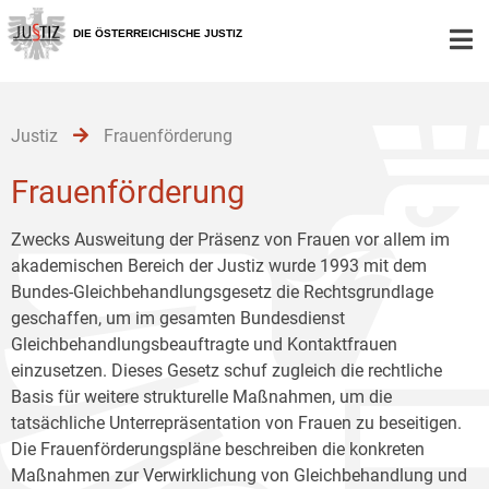
Zur
Zum
Zum
Hauptnavigation
Inhalt
Untermenü
DIE ÖSTERREICHISCHE JUSTIZ
[1]
[2]
[3]
Justiz
Frauenförderung
Frauenförderung
Zwecks Ausweitung der Präsenz von Frauen vor allem im
akademischen Bereich der Justiz wurde 1993 mit dem
Bundes-Gleichbehandlungsgesetz die Rechtsgrundlage
geschaffen, um im gesamten Bundesdienst
Gleichbehandlungsbeauftragte und Kontaktfrauen
einzusetzen. Dieses Gesetz schuf zugleich die rechtliche
Basis für weitere strukturelle Maßnahmen, um die
tatsächliche Unterrepräsentation von Frauen zu beseitigen.
Die Frauenförderungspläne beschreiben die konkreten
Maßnahmen zur Verwirklichung von Gleichbehandlung und