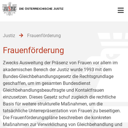
Zur
Zum
Zum
Hauptnavigation
Inhalt
Untermenü
DIE ÖSTERREICHISCHE JUSTIZ
[1]
[2]
[3]
Justiz
Frauenförderung
Frauenförderung
Zwecks Ausweitung der Präsenz von Frauen vor allem im
akademischen Bereich der Justiz wurde 1993 mit dem
Bundes-Gleichbehandlungsgesetz die Rechtsgrundlage
geschaffen, um im gesamten Bundesdienst
Gleichbehandlungsbeauftragte und Kontaktfrauen
einzusetzen. Dieses Gesetz schuf zugleich die rechtliche
Basis für weitere strukturelle Maßnahmen, um die
tatsächliche Unterrepräsentation von Frauen zu beseitigen.
Die Frauenförderungspläne beschreiben die konkreten
Maßnahmen zur Verwirklichung von Gleichbehandlung und