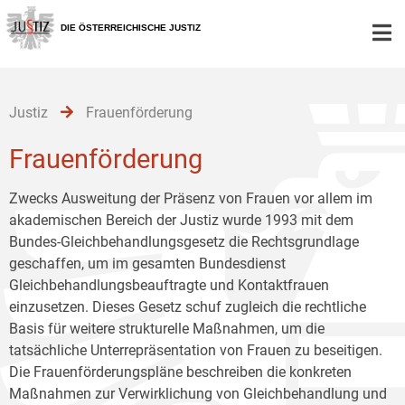
Zur
Zum
Zum
Hauptnavigation
Inhalt
Untermenü
DIE ÖSTERREICHISCHE JUSTIZ
[1]
[2]
[3]
Justiz
Frauenförderung
Frauenförderung
Zwecks Ausweitung der Präsenz von Frauen vor allem im
akademischen Bereich der Justiz wurde 1993 mit dem
Bundes-Gleichbehandlungsgesetz die Rechtsgrundlage
geschaffen, um im gesamten Bundesdienst
Gleichbehandlungsbeauftragte und Kontaktfrauen
einzusetzen. Dieses Gesetz schuf zugleich die rechtliche
Basis für weitere strukturelle Maßnahmen, um die
tatsächliche Unterrepräsentation von Frauen zu beseitigen.
Die Frauenförderungspläne beschreiben die konkreten
Maßnahmen zur Verwirklichung von Gleichbehandlung und