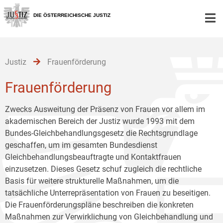
Zur
Zum
Zum
Hauptnavigation
Inhalt
Untermenü
DIE ÖSTERREICHISCHE JUSTIZ
[1]
[2]
[3]
Justiz
Frauenförderung
Frauenförderung
Zwecks Ausweitung der Präsenz von Frauen vor allem im
akademischen Bereich der Justiz wurde 1993 mit dem
Bundes-Gleichbehandlungsgesetz die Rechtsgrundlage
geschaffen, um im gesamten Bundesdienst
Gleichbehandlungsbeauftragte und Kontaktfrauen
einzusetzen. Dieses Gesetz schuf zugleich die rechtliche
Basis für weitere strukturelle Maßnahmen, um die
tatsächliche Unterrepräsentation von Frauen zu beseitigen.
Die Frauenförderungspläne beschreiben die konkreten
Maßnahmen zur Verwirklichung von Gleichbehandlung und