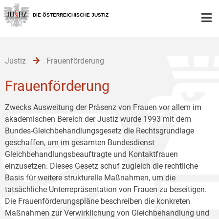
Zur
Zum
Zum
Hauptnavigation
Inhalt
Untermenü
DIE ÖSTERREICHISCHE JUSTIZ
[1]
[2]
[3]
Justiz
Frauenförderung
Frauenförderung
Zwecks Ausweitung der Präsenz von Frauen vor allem im
akademischen Bereich der Justiz wurde 1993 mit dem
Bundes-Gleichbehandlungsgesetz die Rechtsgrundlage
geschaffen, um im gesamten Bundesdienst
Gleichbehandlungsbeauftragte und Kontaktfrauen
einzusetzen. Dieses Gesetz schuf zugleich die rechtliche
Basis für weitere strukturelle Maßnahmen, um die
tatsächliche Unterrepräsentation von Frauen zu beseitigen.
Die Frauenförderungspläne beschreiben die konkreten
Maßnahmen zur Verwirklichung von Gleichbehandlung und