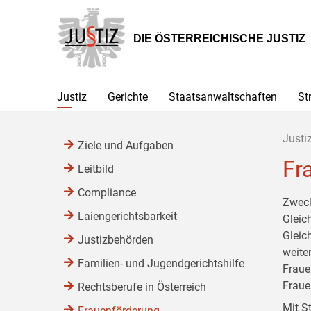
Zur
Zum
Zum
Hauptnavigation
Inhalt
Untermenü
[1]
[2]
[3]
DIE ÖSTERREICHISCHE JUSTIZ
Justiz
Gerichte
Staatsanwaltschaften
St
Justi
Ziele und Aufgaben
Fr
Leitbild
Compliance
Zweck
Laiengerichtsbarkeit
Gleic
Gleic
Justizbehörden
weite
Familien- und Jugendgerichtshilfe
Fraue
Fraue
Rechtsberufe in Österreich
Mit S
Frauenförderung