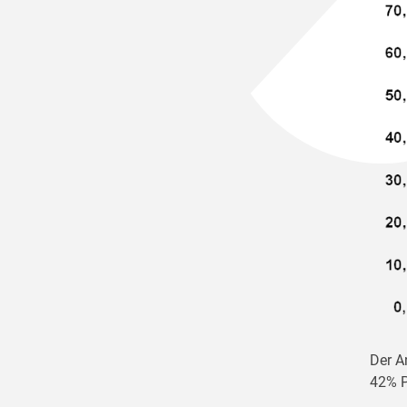
Der A
42% P