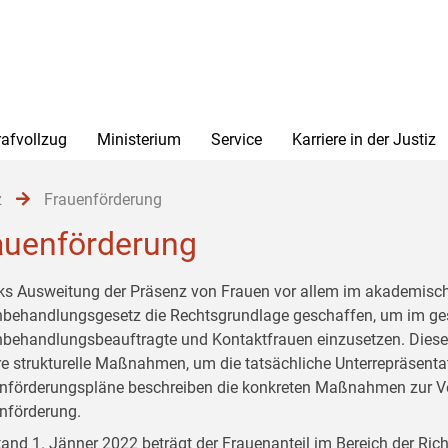
rafvollzug
Ministerium
Service
Karriere in der Justiz
z
Frauenförderung
auenförderung
s Ausweitung der Präsenz von Frauen vor allem im akademisch
hbehandlungsgesetz die Rechtsgrundlage geschaffen, um im g
hbehandlungsbeauftragte und Kontaktfrauen einzusetzen. Dieses 
re strukturelle Maßnahmen, um die tatsächliche Unterrepräsentat
nförderungspläne beschreiben die konkreten Maßnahmen zur V
nförderung.
tand 1. Jänner 2022 beträgt der Frauenanteil im Bereich der Ric