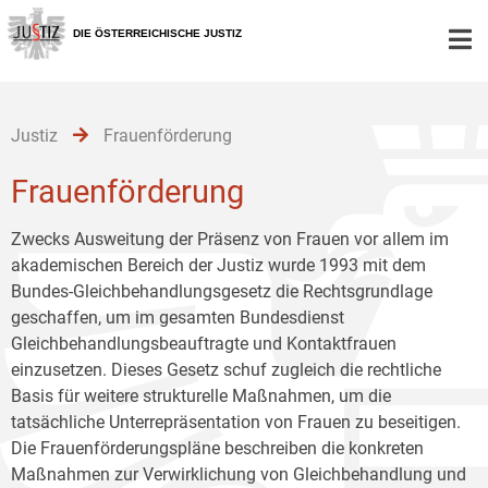
Zur
Zum
Zum
Hauptnavigation
Inhalt
Untermenü
DIE ÖSTERREICHISCHE JUSTIZ
[1]
[2]
[3]
Justiz
Frauenförderung
Frauenförderung
Zwecks Ausweitung der Präsenz von Frauen vor allem im
akademischen Bereich der Justiz wurde 1993 mit dem
Bundes-Gleichbehandlungsgesetz die Rechtsgrundlage
geschaffen, um im gesamten Bundesdienst
Gleichbehandlungsbeauftragte und Kontaktfrauen
einzusetzen. Dieses Gesetz schuf zugleich die rechtliche
Basis für weitere strukturelle Maßnahmen, um die
tatsächliche Unterrepräsentation von Frauen zu beseitigen.
Die Frauenförderungspläne beschreiben die konkreten
Maßnahmen zur Verwirklichung von Gleichbehandlung und