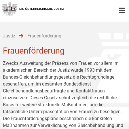
Zur
Zum
Zum
Hauptnavigation
Inhalt
Untermenü
DIE ÖSTERREICHISCHE JUSTIZ
[1]
[2]
[3]
Justiz
Frauenförderung
Frauenförderung
Zwecks Ausweitung der Präsenz von Frauen vor allem im
akademischen Bereich der Justiz wurde 1993 mit dem
Bundes-Gleichbehandlungsgesetz die Rechtsgrundlage
geschaffen, um im gesamten Bundesdienst
Gleichbehandlungsbeauftragte und Kontaktfrauen
einzusetzen. Dieses Gesetz schuf zugleich die rechtliche
Basis für weitere strukturelle Maßnahmen, um die
tatsächliche Unterrepräsentation von Frauen zu beseitigen.
Die Frauenförderungspläne beschreiben die konkreten
Maßnahmen zur Verwirklichung von Gleichbehandlung und