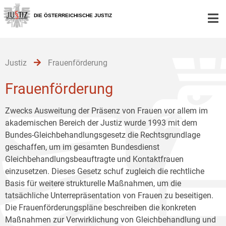
Zur
Zum
Zum
Hauptnavigation
Inhalt
Untermenü
DIE ÖSTERREICHISCHE JUSTIZ
[1]
[2]
[3]
Justiz
Frauenförderung
Frauenförderung
Zwecks Ausweitung der Präsenz von Frauen vor allem im
akademischen Bereich der Justiz wurde 1993 mit dem
Bundes-Gleichbehandlungsgesetz die Rechtsgrundlage
geschaffen, um im gesamten Bundesdienst
Gleichbehandlungsbeauftragte und Kontaktfrauen
einzusetzen. Dieses Gesetz schuf zugleich die rechtliche
Basis für weitere strukturelle Maßnahmen, um die
tatsächliche Unterrepräsentation von Frauen zu beseitigen.
Die Frauenförderungspläne beschreiben die konkreten
Maßnahmen zur Verwirklichung von Gleichbehandlung und