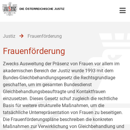
Zur
Zum
Zum
Hauptnavigation
Inhalt
Untermenü
DIE ÖSTERREICHISCHE JUSTIZ
[1]
[2]
[3]
Justiz
Frauenförderung
Frauenförderung
Zwecks Ausweitung der Präsenz von Frauen vor allem im
akademischen Bereich der Justiz wurde 1993 mit dem
Bundes-Gleichbehandlungsgesetz die Rechtsgrundlage
geschaffen, um im gesamten Bundesdienst
Gleichbehandlungsbeauftragte und Kontaktfrauen
einzusetzen. Dieses Gesetz schuf zugleich die rechtliche
Basis für weitere strukturelle Maßnahmen, um die
tatsächliche Unterrepräsentation von Frauen zu beseitigen.
Die Frauenförderungspläne beschreiben die konkreten
Maßnahmen zur Verwirklichung von Gleichbehandlung und