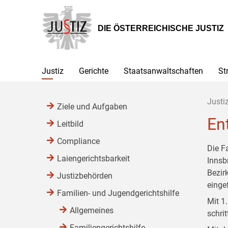
Zur
Zum
Zum
Hauptnavigation
Inhalt
Untermenü
[1]
[2]
[3]
DIE ÖSTERREICHISCHE JUSTIZ
Justiz
Gerichte
Staatsanwaltschaften
St
Justi
Ziele und Aufgaben
En
Leitbild
Compliance
Die F
Laiengerichtsbarkeit
Innsb
Bezir
Justizbehörden
einge
Familien- und Jugendgerichtshilfe
Mit 1
Allgemeines
schri
Familiengerichtshilfe