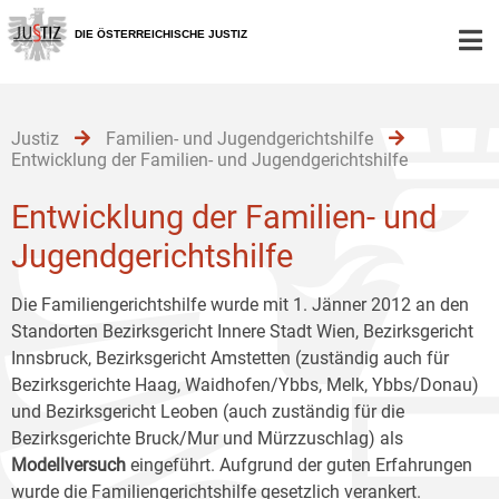
Zur
Zum
Zum
Hauptnavigation
Inhalt
Untermenü
DIE ÖSTERREICHISCHE JUSTIZ
[1]
[2]
[3]
Justiz
Familien- und Jugendgerichtshilfe
Entwicklung der Familien- und Jugendgerichtshilfe
Entwicklung der Familien- und
Jugendgerichtshilfe
Die Familiengerichtshilfe wurde mit 1. Jänner 2012 an den
Standorten Bezirksgericht Innere Stadt Wien, Bezirksgericht
Innsbruck, Bezirksgericht Amstetten (zuständig auch für
Bezirksgerichte Haag, Waidhofen/Ybbs, Melk, Ybbs/Donau)
und Bezirksgericht Leoben (auch zuständig für die
Bezirksgerichte Bruck/Mur und Mürzzuschlag) als
Modellversuch
eingeführt. Aufgrund der guten Erfahrungen
wurde die Familiengerichtshilfe gesetzlich verankert.