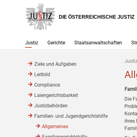
Zur
Zum
Zum
Hauptnavigation
Inhalt
Untermenü
[1]
[2]
[3]
DIE ÖSTERREICHISCHE JUSTIZ
Justiz
Gerichte
Staatsanwaltschaften
St
Justi
Ziele und Aufgaben
Al
Leitbild
Compliance
Famil
Laiengerichtsbarkeit
Die Fa
Justizbehörden
Probl
Konta
Familien- und Jugendgerichtshilfe
ihres
Allgemeines
Famil
Familiengerichtshilfe