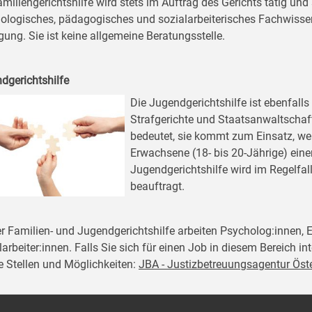
amiliengerichtshilfe wird stets im Auftrag des Gerichts tätig und 
ologisches, pädagogisches und sozialarbeiterisches Fachwisse
gung. Sie ist keine allgemeine Beratungsstelle.
dgerichtshilfe
Die Jugendgerichtshilfe ist ebenfalls 
Strafgerichte und Staatsanwaltschaf
bedeutet, sie kommt zum Einsatz, wen
Erwachsene (18- bis 20-Jährige) eine
Jugendgerichtshilfe wird im Regelfal
beauftragt.
er Familien- und Jugendgerichtshilfe arbeiten Psycholog:innen,
arbeiter:innen. Falls Sie sich für einen Job in diesem Bereich in
e Stellen und Möglichkeiten:
JBA - Justizbetreuungsagentur Öste