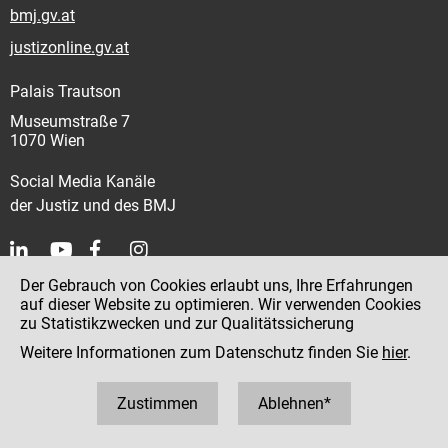
bmj.gv.at
justizonline.gv.at
Palais Trautson
Museumstraße 7
1070 Wien
Social Media Kanäle
der Justiz und des BMJ
Der Gebrauch von Cookies erlaubt uns, Ihre Erfahrungen
Kontakt
auf dieser Website zu optimieren. Wir verwenden Cookies
zu Statistikzwecken und zur Qualitätssicherung
Impressum
Weitere Informationen zum Datenschutz finden Sie
hier
.
Datenschutz
Barrierefreiheit
Zustimmen
Ablehnen*
Hinweisgeber:innenplattform (für Mitarbeiter:innen)