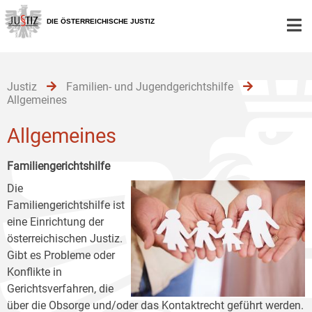
Zur
Zum
Zum
Hauptnavigation
Inhalt
Untermenü
DIE ÖSTERREICHISCHE JUSTIZ
[1]
[2]
[3]
Justiz
Familien- und Jugendgerichtshilfe
Allgemeines
Allgemeines
Familiengerichtshilfe
Die
Familiengerichtshilfe ist
eine Einrichtung der
österreichischen Justiz.
Gibt es Probleme oder
Konflikte in
Gerichtsverfahren, die
über die Obsorge und/oder das Kontaktrecht geführt werden.