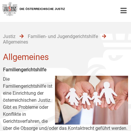
Zur
Zum
Zum
Hauptnavigation
Inhalt
Untermenü
DIE ÖSTERREICHISCHE JUSTIZ
[1]
[2]
[3]
Justiz
Familien- und Jugendgerichtshilfe
Allgemeines
Allgemeines
Familiengerichtshilfe
Die
Familiengerichtshilfe ist
eine Einrichtung der
österreichischen Justiz.
Gibt es Probleme oder
Konflikte in
Gerichtsverfahren, die
über die Obsorge und/oder das Kontaktrecht geführt werden.