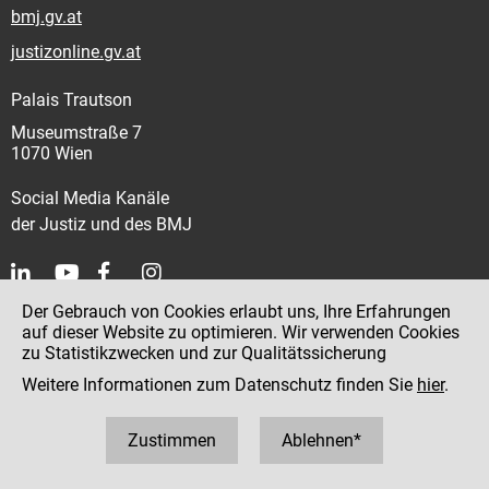
bmj.gv.at
justizonline.gv.at
Palais Trautson
Museumstraße 7
1070 Wien
Social Media Kanäle
der Justiz und des BMJ
Der Gebrauch von Cookies erlaubt uns, Ihre Erfahrungen
Kontakt
auf dieser Website zu optimieren. Wir verwenden Cookies
zu Statistikzwecken und zur Qualitätssicherung
Impressum
Weitere Informationen zum Datenschutz finden Sie
hier
.
Datenschutz
Barrierefreiheit
Zustimmen
Ablehnen*
Hinweisgeber:innenplattform (für Mitarbeiter:innen)