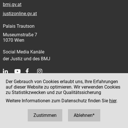
bmj.gv.at
justizonline.gv.at
Palais Trautson
Museumstraße 7
1070 Wien
Social Media Kanäle
der Justiz und des BMJ
Der Gebrauch von Cookies erlaubt uns, Ihre Erfahrungen
Kontakt
auf dieser Website zu optimieren. Wir verwenden Cookies
zu Statistikzwecken und zur Qualitätssicherung
Impressum
Weitere Informationen zum Datenschutz finden Sie
hier
.
Datenschutz
Barrierefreiheit
Zustimmen
Ablehnen*
Hinweisgeber:innenplattform (für Mitarbeiter:innen)