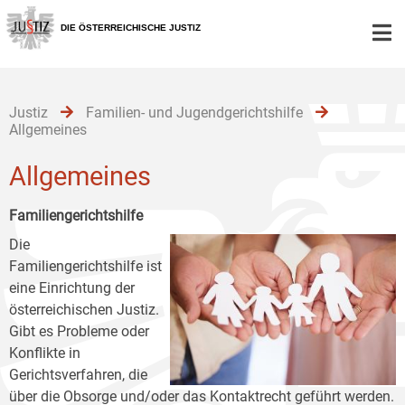
Zur
Zum
Zum
Hauptnavigation
Inhalt
Untermenü
DIE ÖSTERREICHISCHE JUSTIZ
[1]
[2]
[3]
Justiz
Familien- und Jugendgerichtshilfe
Allgemeines
Allgemeines
Familiengerichtshilfe
Die
Familiengerichtshilfe ist
eine Einrichtung der
österreichischen Justiz.
Gibt es Probleme oder
Konflikte in
Gerichtsverfahren, die
über die Obsorge und/oder das Kontaktrecht geführt werden.