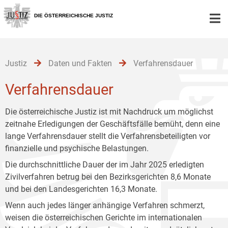
Zur
Zum
Zum
Hauptnavigation
Inhalt
Untermenü
DIE ÖSTERREICHISCHE JUSTIZ
[1]
[2]
[3]
Justiz
Daten und Fakten
Verfahrensdauer
Verfahrensdauer
Die österreichische Justiz ist mit Nachdruck um möglichst
zeitnahe Erledigungen der Geschäftsfälle bemüht, denn eine
lange Verfahrensdauer stellt die Verfahrensbeteiligten vor
finanzielle und psychische Belastungen.
Die durchschnittliche Dauer der im Jahr 2025 erledigten
Zivilverfahren betrug bei den Bezirksgerichten 8,6 Monate
und bei den Landesgerichten 16,3 Monate.
Wenn auch jedes länger anhängige Verfahren schmerzt,
weisen die österreichischen Gerichte im internationalen