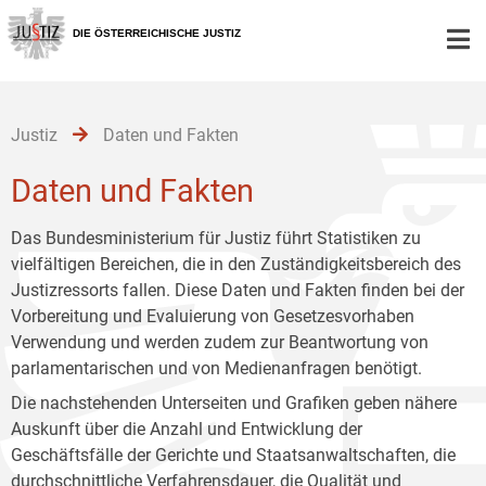
Zur
Zum
Zum
Hauptnavigation
Inhalt
Untermenü
DIE ÖSTERREICHISCHE JUSTIZ
[1]
[2]
[3]
Justiz
Daten und Fakten
Daten und Fakten
Das Bundesministerium für Justiz führt Statistiken zu
vielfältigen Bereichen, die in den Zuständigkeitsbereich des
Justizressorts fallen. Diese Daten und Fakten finden bei der
Vorbereitung und Evaluierung von Gesetzesvorhaben
Verwendung und werden zudem zur Beantwortung von
parlamentarischen und von Medienanfragen benötigt.
Die nachstehenden Unterseiten und Grafiken geben nähere
Auskunft über die Anzahl und Entwicklung der
Geschäftsfälle der Gerichte und Staatsanwaltschaften, die
durchschnittliche Verfahrensdauer, die Qualität und