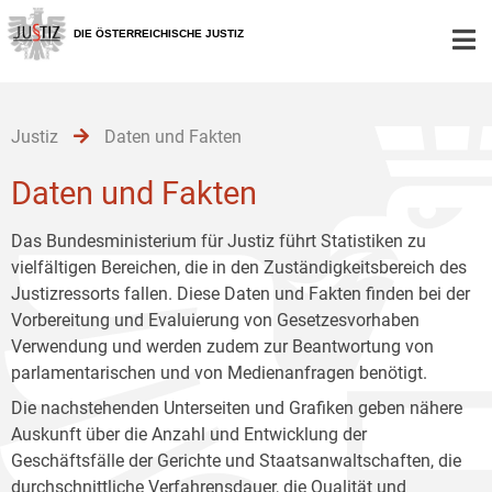
Zur
Zum
Zum
Hauptnavigation
Inhalt
Untermenü
DIE ÖSTERREICHISCHE JUSTIZ
[1]
[2]
[3]
Justiz
Daten und Fakten
Daten und Fakten
Das Bundesministerium für Justiz führt Statistiken zu
vielfältigen Bereichen, die in den Zuständigkeitsbereich des
Justizressorts fallen. Diese Daten und Fakten finden bei der
Vorbereitung und Evaluierung von Gesetzesvorhaben
Verwendung und werden zudem zur Beantwortung von
parlamentarischen und von Medienanfragen benötigt.
Die nachstehenden Unterseiten und Grafiken geben nähere
Auskunft über die Anzahl und Entwicklung der
Geschäftsfälle der Gerichte und Staatsanwaltschaften, die
durchschnittliche Verfahrensdauer, die Qualität und