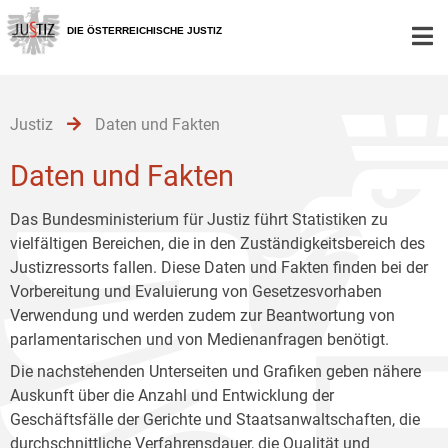
Zur
Zum
Zum
Hauptnavigation
Inhalt
Untermenü
DIE ÖSTERREICHISCHE JUSTIZ
[1]
[2]
[3]
Justiz
Daten und Fakten
Daten und Fakten
Das Bundesministerium für Justiz führt Statistiken zu
vielfältigen Bereichen, die in den Zuständigkeitsbereich des
Justizressorts fallen. Diese Daten und Fakten finden bei der
Vorbereitung und Evaluierung von Gesetzesvorhaben
Verwendung und werden zudem zur Beantwortung von
parlamentarischen und von Medienanfragen benötigt.
Die nachstehenden Unterseiten und Grafiken geben nähere
Auskunft über die Anzahl und Entwicklung der
Geschäftsfälle der Gerichte und Staatsanwaltschaften, die
durchschnittliche Verfahrensdauer, die Qualität und