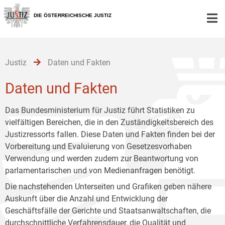
Zur
Zum
Zum
Hauptnavigation
Inhalt
Untermenü
DIE ÖSTERREICHISCHE JUSTIZ
[1]
[2]
[3]
Justiz
Daten und Fakten
Daten und Fakten
Das Bundesministerium für Justiz führt Statistiken zu
vielfältigen Bereichen, die in den Zuständigkeitsbereich des
Justizressorts fallen. Diese Daten und Fakten finden bei der
Vorbereitung und Evaluierung von Gesetzesvorhaben
Verwendung und werden zudem zur Beantwortung von
parlamentarischen und von Medienanfragen benötigt.
Die nachstehenden Unterseiten und Grafiken geben nähere
Auskunft über die Anzahl und Entwicklung der
Geschäftsfälle der Gerichte und Staatsanwaltschaften, die
durchschnittliche Verfahrensdauer, die Qualität und