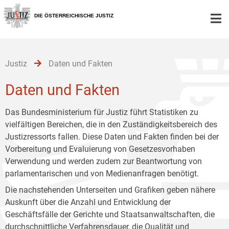
Zur
Zum
Zum
Hauptnavigation
Inhalt
Untermenü
DIE ÖSTERREICHISCHE JUSTIZ
[1]
[2]
[3]
Justiz
Daten und Fakten
Daten und Fakten
Das Bundesministerium für Justiz führt Statistiken zu
vielfältigen Bereichen, die in den Zuständigkeitsbereich des
Justizressorts fallen. Diese Daten und Fakten finden bei der
Vorbereitung und Evaluierung von Gesetzesvorhaben
Verwendung und werden zudem zur Beantwortung von
parlamentarischen und von Medienanfragen benötigt.
Die nachstehenden Unterseiten und Grafiken geben nähere
Auskunft über die Anzahl und Entwicklung der
Geschäftsfälle der Gerichte und Staatsanwaltschaften, die
durchschnittliche Verfahrensdauer, die Qualität und