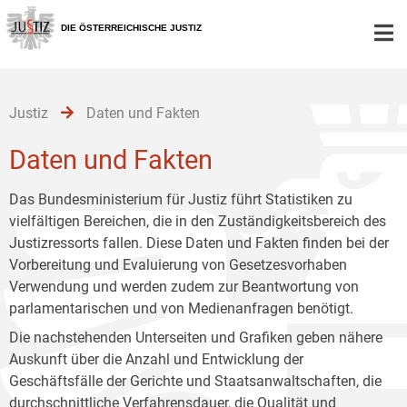
Zur
Zum
Zum
Hauptnavigation
Inhalt
Untermenü
DIE ÖSTERREICHISCHE JUSTIZ
[1]
[2]
[3]
Justiz
Daten und Fakten
Daten und Fakten
Das Bundesministerium für Justiz führt Statistiken zu
vielfältigen Bereichen, die in den Zuständigkeitsbereich des
Justizressorts fallen. Diese Daten und Fakten finden bei der
Vorbereitung und Evaluierung von Gesetzesvorhaben
Verwendung und werden zudem zur Beantwortung von
parlamentarischen und von Medienanfragen benötigt.
Die nachstehenden Unterseiten und Grafiken geben nähere
Auskunft über die Anzahl und Entwicklung der
Geschäftsfälle der Gerichte und Staatsanwaltschaften, die
durchschnittliche Verfahrensdauer, die Qualität und