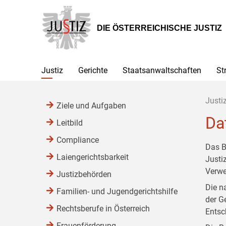
Zur
Zum
Zum
Hauptnavigation
Inhalt
Untermenü
[1]
[2]
[3]
DIE ÖSTERREICHISCHE JUSTIZ
Justiz
Gerichte
Staatsanwaltschaften
St
Justi
Ziele und Aufgaben
Da
Leitbild
Compliance
Das B
Laiengerichtsbarkeit
Justi
Verwe
Justizbehörden
Die n
Familien- und Jugendgerichtshilfe
der G
Rechtsberufe in Österreich
Entsc
Frauenförderung