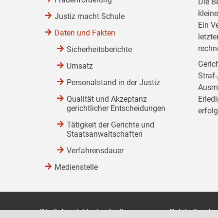
Die B
klein
Justiz macht Schule
Ein V
Daten und Fakten
letzt
rechn
Sicherheitsberichte
Gerich
Umsatz
Straf
Personalstand in der Justiz
Ausma
Qualität und Akzeptanz
Erled
gerichtlicher Entscheidungen
erfol
Tätigkeit der Gerichte und
Staatsanwaltschaften
Verfahrensdauer
Medienstelle
Die österreichische Justiz
Palais Trauts