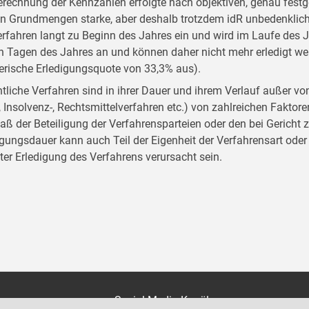
erechnung der Kennzahlen erfolgte nach objektiven, genau festgel
en Grundmengen starke, aber deshalb trotzdem idR unbedenklich
erfahren langt zu Beginn des Jahres ein und wird im Laufe des Ja
en Tagen des Jahres an und können daher nicht mehr erledigt werd
erische Erledigungsquote von 33,3% aus).
tliche Verfahren sind in ihrer Dauer und ihrem Verlauf außer von d
-, Insolvenz-, Rechtsmittelverfahren etc.) von zahlreichen Faktor
ß der Beteiligung der Verfahrensparteien oder den bei Gericht 
igungsdauer kann auch Teil der Eigenheit der Verfahrensart oder
gter Erledigung des Verfahrens verursacht sein.
on
Social Media Kanäle