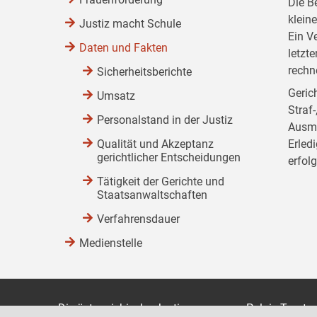
Die B
klein
Justiz macht Schule
Ein V
Daten und Fakten
letzt
rechn
Sicherheitsberichte
Gerich
Umsatz
Straf
Personalstand in der Justiz
Ausma
Qualität und Akzeptanz
Erled
gerichtlicher Entscheidungen
erfol
Tätigkeit der Gerichte und
Staatsanwaltschaften
Verfahrensdauer
Medienstelle
Die österreichische Justiz
Palais Trauts