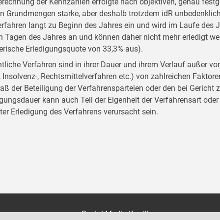
erechnung der Kennzahlen erfolgte nach objektiven, genau festgel
en Grundmengen starke, aber deshalb trotzdem idR unbedenklich
erfahren langt zu Beginn des Jahres ein und wird im Laufe des Ja
en Tagen des Jahres an und können daher nicht mehr erledigt werd
erische Erledigungsquote von 33,3% aus).
tliche Verfahren sind in ihrer Dauer und ihrem Verlauf außer von d
-, Insolvenz-, Rechtsmittelverfahren etc.) von zahlreichen Faktor
ß der Beteiligung der Verfahrensparteien oder den bei Gericht 
igungsdauer kann auch Teil der Eigenheit der Verfahrensart oder
gter Erledigung des Verfahrens verursacht sein.
on
Social Media Kanäle