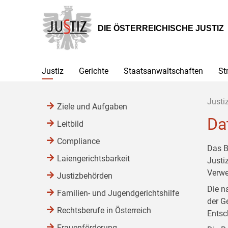
Zur
Zum
Zum
Hauptnavigation
Inhalt
Untermenü
[1]
[2]
[3]
DIE ÖSTERREICHISCHE JUSTIZ
Justiz
Gerichte
Staatsanwaltschaften
St
Justi
Ziele und Aufgaben
Da
Leitbild
Compliance
Das B
Laiengerichtsbarkeit
Justi
Verwe
Justizbehörden
Die n
Familien- und Jugendgerichtshilfe
der G
Rechtsberufe in Österreich
Entsc
Frauenförderung