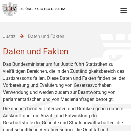
Zur
Zum
Zum
Hauptnavigation
Inhalt
Untermenü
DIE ÖSTERREICHISCHE JUSTIZ
[1]
[2]
[3]
Justiz
Daten und Fakten
Daten und Fakten
Das Bundesministerium für Justiz führt Statistiken zu
vielfältigen Bereichen, die in den Zuständigkeitsbereich des
Justizressorts fallen. Diese Daten und Fakten finden bei der
Vorbereitung und Evaluierung von Gesetzesvorhaben
Verwendung und werden zudem zur Beantwortung von
parlamentarischen und von Medienanfragen benötigt.
Die nachstehenden Unterseiten und Grafiken geben nähere
Auskunft über die Anzahl und Entwicklung der
Geschäftsfälle der Gerichte und Staatsanwaltschaften, die
durchschnittliche Verfahrensdauer, die Qualität und